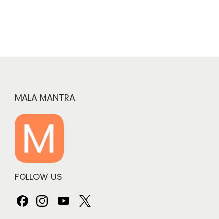
a
t
.
n
n
l
p
a
t
p
r
l
p
r
i
p
r
i
c
r
i
c
e
i
c
e
i
c
e
MALA MANTRA
w
s
e
i
a
:
w
s
s
a
:
:
3
s
5
:
2
9
9
8
FOLLOW US
9
.
5
5
9
0
5
.
.
0
0
0